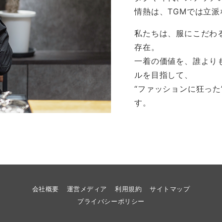
情熱は、TGMでは立
私たちは、服にこだわ
存在。
一着の価値を、誰より
ルを目指して、
“ファッションに狂っ
す。
会社概要
運営メディア
利用規約
サイトマップ
プライバシーポリシー